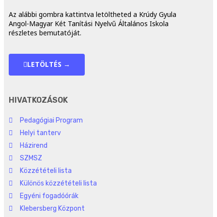
Az alábbi gombra kattintva letöltheted a Krúdy Gyula
Angol-Magyar Két Tanítási Nyelvű Általános Iskola
részletes bemutatóját.
LETÖLTÉS →
HIVATKOZÁSOK
Pedagógiai Program
Helyi tanterv
Házirend
SZMSZ
Közzétételi lista
Különös közzétételi lista
Egyéni fogadóórák
Klebersberg Központ