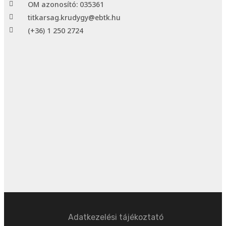
OM azonosító: 035361
titkarsag.krudygy@ebtk.hu
(+36) 1 250 2724​
Adatkezelési tájékoztató