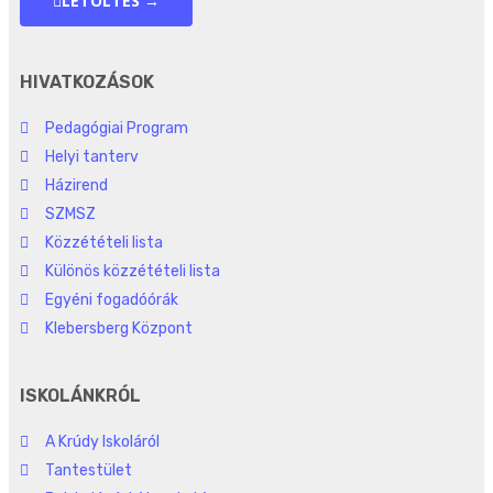
LETÖLTÉS →
HIVATKOZÁSOK
Pedagógiai Program
Helyi tanterv
Házirend
SZMSZ
Közzétételi lista
Különös közzétételi lista
Egyéni fogadóórák
Klebersberg Központ
ISKOLÁNKRÓL
A Krúdy Iskoláról
Tantestület