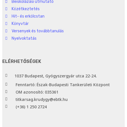
Beiskolázási útmutató
Közétkeztetés
Hit- és erkölcstan
Könyvtár
Versenyek és továbbtanulás
Nyelvoktatás
ELÉRHETŐSÉGEK
1037 Budapest, Gyógyszergyár utca 22-24.
Fenntartó: Észak-Budapesti Tankerületi Központ
OM azonosító: 035361
titkarsag.krudygy@ebtk.hu
(+36) 1 250 2724​