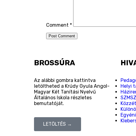
Comment
*
BROSSÚRA
HIV
Az alábbi gombra kattintva
Pedagó
letöltheted a Krúdy Gyula Angol-
Helyi 
Magyar Két Tanítási Nyelvű
Házire
Általános Iskola részletes
SZMS
bemutatóját.
Közzété
Különö
Egyéni
Kleber
LETÖLTÉS →