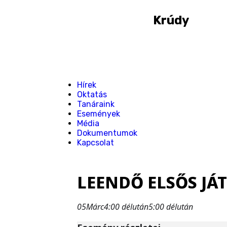
Krúdy
Hírek
Oktatás
Tanáraink
Események
Média
Dokumentumok
Kapcsolat
LEENDŐ ELSŐS JÁ
05
Márc
4:00 délután
5:00 délután