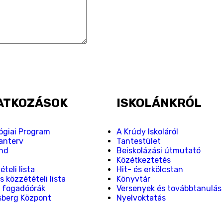
ATKOZÁSOK
ISKOLÁNKRÓL
giai Program
A Krúdy Iskoláról
tanterv
Tantestület
nd
Beiskolázási útmutató
Z
Közétkeztetés
teli lista
Hit- és erkölcstan
s közzétételi lista
Könyvtár
 fogadóórák
Versenyek és továbbtanulás
sberg Központ
Nyelvoktatás