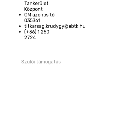
Tankerületi
Központ
OM azonosító:
035361
titkarsag.krudygy@ebtk.hu
(+36) 1 250
2724​
Szülői támogatás