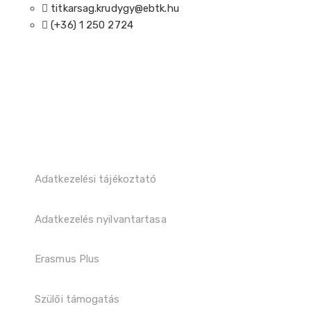
titkarsag.krudygy@ebtk.hu
(+36) 1 250 2724​
Adatkezelési tájékoztató
Adatkezelés nyilvantartasa
Erasmus Plus
Szülői támogatás