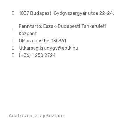
1037 Budapest, Gyógyszergyár utca 22-24.
Fenntartó: Észak-Budapesti Tankerületi
Központ
OM azonosító: 035361
titkarsag.krudygy@ebtk.hu
(+36) 1 250 2724​
Adatkezelési tájékoztató