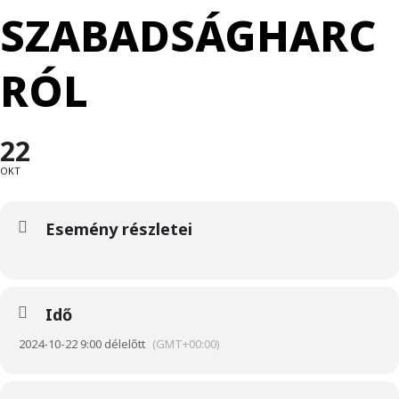
SZABADSÁGHARC
RÓL
22
OKT
Esemény részletei
Idő
2024-10-22 9:00 délelőtt
(GMT+00:00)