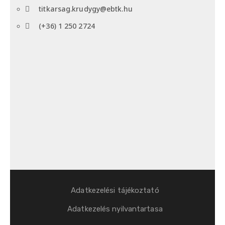
titkarsag.krudygy@ebtk.hu
(+36) 1 250 2724​
Adatkezelési tájékoztató
Adatkezelés nyilvantartasa