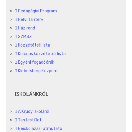
Pedagógiai Program
Helyi tanterv
Házirend
SZMSZ
Közzétételi lista
Különös közzétételi lista
Egyéni fogadóórák
Klebersberg Központ
ISKOLÁNKRÓL
A Krúdy Iskoláról
Tantestület
Beiskolázási útmutató