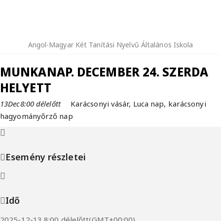
Angol-Magyar Két Tanítási Nyelvű Általános Iskola
MUNKANAP. DECEMBER 24. SZERDA
HELYETT
13
Dec
8:00 délelőtt
Karácsonyi vásár, Luca nap, karácsonyi
hagyományőrző nap
Esemény részletei
Idő
2025-12-13 8:00 délelőtt
(GMT+00:00)