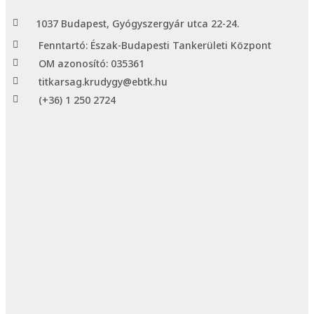
1037 Budapest, Gyógyszergyár utca 22-24.
Fenntartó: Észak-Budapesti Tankerületi Központ
OM azonosító: 035361
titkarsag.krudygy@ebtk.hu
(+36) 1 250 2724​