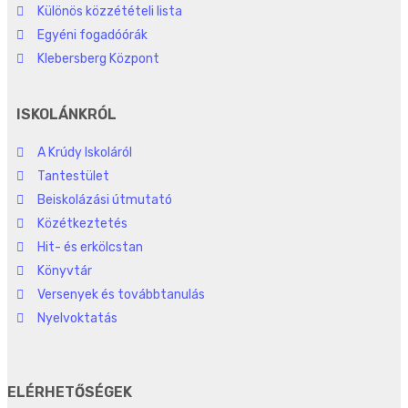
Különös közzétételi lista
Egyéni fogadóórák
Klebersberg Központ
ISKOLÁNKRÓL
A Krúdy Iskoláról
Tantestület
Beiskolázási útmutató
Közétkeztetés
Hit- és erkölcstan
Könyvtár
Versenyek és továbbtanulás
Nyelvoktatás
ELÉRHETŐSÉGEK