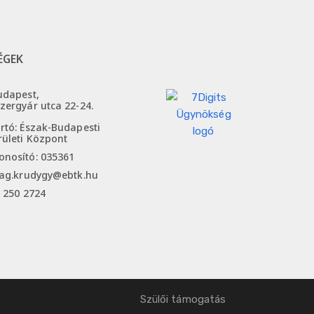
ÉGEK
udapest,
zergyár utca 22-24.
rtó: Észak-Budapesti
ületi Központ
nosító: 035361
sag.krudygy@ebtk.hu
 250 2724​
Szülői támogatás