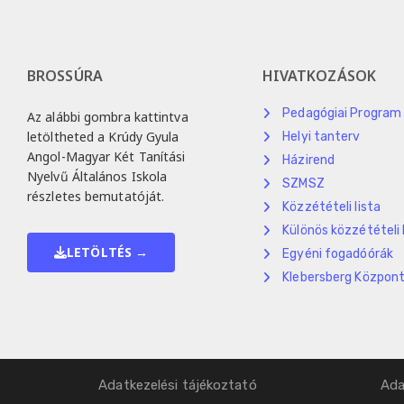
BROSSÚRA
HIVATKOZÁSOK
Pedagógiai Program
Az alábbi gombra kattintva
letöltheted a Krúdy Gyula
Helyi tanterv
Angol-Magyar Két Tanítási
Házirend
Nyelvű Általános Iskola
SZMSZ
részletes bemutatóját.
Közzétételi lista
Különös közzétételi 
LETÖLTÉS →
Egyéni fogadóórák
Klebersberg Közpon
Adatkezelési tájékoztató
Ada