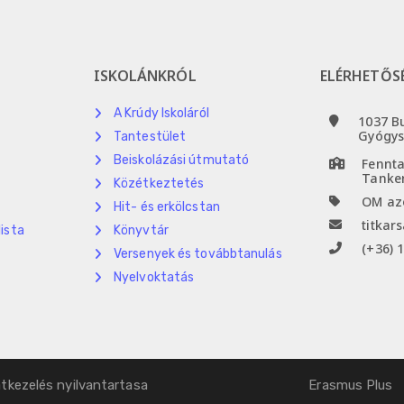
ISKOLÁNKRÓL
ELÉRHETŐS
A Krúdy Iskoláról
1037 B
Gyógys
Tantestület
Beiskolázási útmutató
Fennta
Tanker
Közétkeztetés
OM azo
Hit- és erkölcstan
titkar
lista
Könyvtár
(+36) 1
Versenyek és továbbtanulás
t
Nyelvoktatás
tkezelés nyilvantartasa
Erasmus Plus