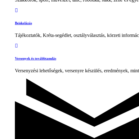
Beiskolázás
Tájékoztatók, Kréta-segédlet, osztályválasztás, körzeti informá
Versenyek és továbbtanulás
Versenyzési lehetőségek, versenyre készülés, eredmények, mint