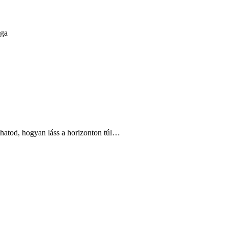
sga
lhatod, hogyan láss a horizonton túl…