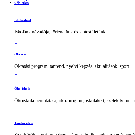
Oktatás
Iskolánkról
Iskolánk névadója, történetünk és tantestületünk
Oktatás
Oktatási program, tanrend, nyelvi képzés, aktualitások, sport
Öko-iskola
Ökoiskola bemutatása, öko-program, iskolakert, szelekítv hulla
Tanítás után
Szakkörök, sport, művészet, tánc, robotika, sakk, zene és egy