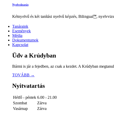
Nyelvoktatás
™
Kétnyelvű és két tanítási nyelvű képzés, Bilingual
, nyelvviz
Tanáraink
Események
Média
Dokumentumok
Kapcsolat
Üdv a Krúdyban
Bármi is jár a fejedben, az csak a kezdet. A Krúdyban megtanu
TOVÁBB →
Nyitvatartás
Hétfő - péntek
6.00 - 21.00
Szombat
Zárva
Vasárnap
Zárva