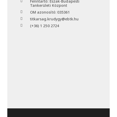
Fenntartó: Észak-Budapesti
Tankerületi Központ
OM azonosító: 035361
titkarsag.krudygy@ebtk.hu
(+36) 1 250 2724​