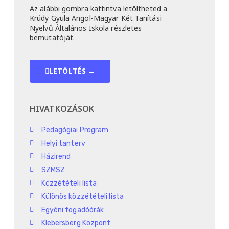
Az alábbi gombra kattintva letöltheted a
Krúdy Gyula Angol-Magyar Két Tanítási
Nyelvű Általános Iskola részletes
bemutatóját.
LETÖLTÉS →
HIVATKOZÁSOK
Pedagógiai Program
Helyi tanterv
Házirend
SZMSZ
Közzétételi lista
Különös közzétételi lista
Egyéni fogadóórák
Klebersberg Központ