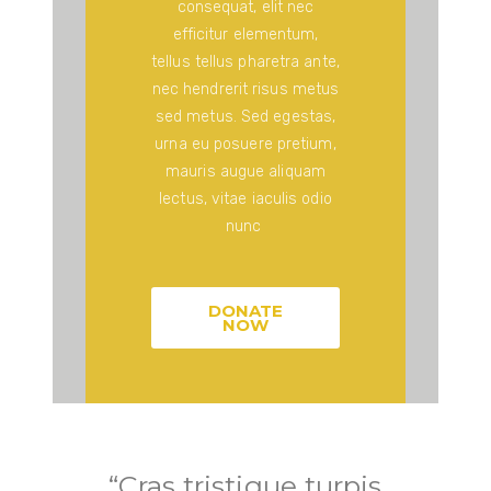
consequat, elit nec
efficitur elementum,
tellus tellus pharetra ante,
nec hendrerit risus metus
sed metus. Sed egestas,
urna eu posuere pretium,
mauris augue aliquam
lectus, vitae iaculis odio
nunc
DONATE
NOW
“Cras tristique turpis