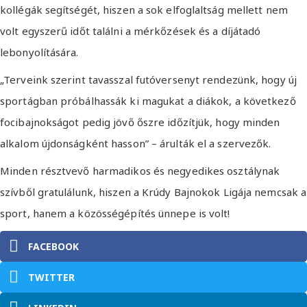
kollégák segítségét, hiszen a sok elfoglaltság mellett nem
volt egyszerű időt találni a mérkőzések és a díjátadó
lebonyolítására.
„Terveink szerint tavasszal futóversenyt rendezünk, hogy új
sportágban próbálhassák ki magukat a diákok, a következő
focibajnokságot pedig jövő őszre időzítjük, hogy minden
alkalom újdonságként hasson” – árulták el a szervezők.
Minden résztvevő harmadikos és negyedikes osztálynak
szívből gratulálunk, hiszen a Krúdy Bajnokok Ligája nemcsak a
sport, hanem a közösségépítés ünnepe is volt!
FACEBOOK
TWITTER