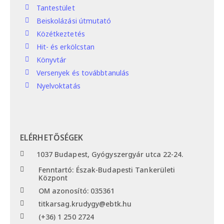
Tantestület
Beiskolázási útmutató
Közétkeztetés
Hit- és erkölcstan
Könyvtár
Versenyek és továbbtanulás
Nyelvoktatás
ELÉRHETŐSÉGEK
1037 Budapest, Gyógyszergyár utca 22-24.
Fenntartó: Észak-Budapesti Tankerületi
Központ
OM azonosító: 035361
titkarsag.krudygy@ebtk.hu
(+36) 1 250 2724​