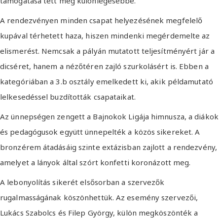
támogatása tett még különlegesebbé.
A rendezvényen minden csapat helyezésének megfelelő
kupával térhetett haza, hiszen mindenki megérdemelte az
elismerést. Nemcsak a pályán mutatott teljesítményért jár a
dicséret, hanem a nézőtéren zajló szurkolásért is. Ebben a
kategóriában a 3.b osztály emelkedett ki, akik példamutató
lelkesedéssel buzdították csapataikat.
Az ünnepségen zengett a Bajnokok Ligája himnusza, a diákok
és pedagógusok együtt ünnepelték a közös sikereket. A
bronzérem átadásáig szinte extázisban zajlott a rendezvény,
amelyet a lányok által szórt konfetti koronázott meg.
A lebonyolítás sikerét elsősorban a szervezők
rugalmasságának köszönhettük. Az esemény szervezői,
Lukács Szabolcs és Filep György, külön megköszönték a