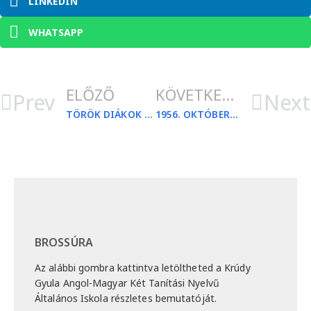
LINKEDIN
WHATSAPP
ELŐZŐ
KÖVETKEZŐ
Prev
Next
TÖRÖK DIÁKOK A KRÚDYBAN
1956. OKTÓBER 23.
BROSSÚRA
Az alábbi gombra kattintva letöltheted a Krúdy
Gyula Angol-Magyar Két Tanítási Nyelvű
Általános Iskola részletes bemutatóját.