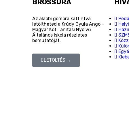
BROSSÚRA
HIV
Az alábbi gombra kattintva
Peda
letöltheted a Krúdy Gyula Angol-
Hely
Magyar Két Tanítási Nyelvű
Házi
Általános Iskola részletes
SZM
bemutatóját.
Közzé
Külön
Egyé
Kleb
LETÖLTÉS →