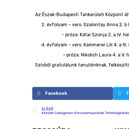
Az Észak-Budapesti Tankerületi Központ ál
évfolyam – vers: Szalontay Anna 2. b I
– próza: Kátai Szonja 2. a IV. hely f
évfolyam – vers: Kammerer Lili 4. a III
– próza: Nikolich Laura 4. a V. hely f
Szívből gratulálunk tanulóinknak, felkészít
Facebook
T
ELŐZŐ
Kerületi Csillaglesen Könyvtárhasználati Tehetségkutat