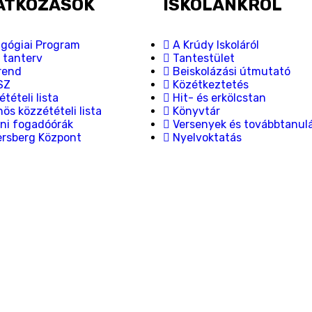
ATKOZÁSOK
ISKOLÁNKRÓL
gógiai Program
A Krúdy Iskoláról
i tanterv
Tantestület
rend
Beiskolázási útmutató
SZ
Közétkeztetés
tételi lista
Hit- és erkölcstan
ös közzétételi lista
Könyvtár
ni fogadóórák
Versenyek és továbbtanul
ersberg Központ
Nyelvoktatás