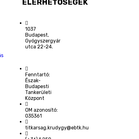
ELÉRHETŐSÉGEK
1037
Budapest,
Gyógyszergyár
utca 22-24.
ás
Fenntartó:
Észak-
Budapesti
Tankerületi
Központ
OM azonosító:
035361
titkarsag.krudygy@ebtk.hu