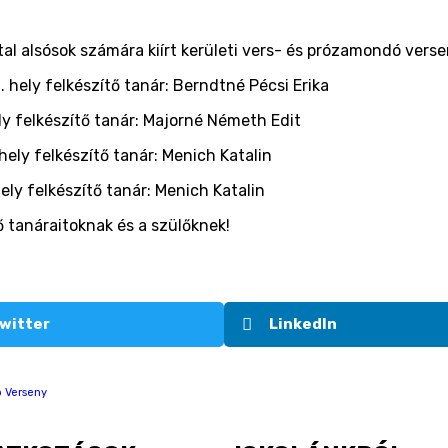
tal alsósok számára kiírt kerületi vers- és prózamondó ver
. hely felkészítő tanár: Berndtné Pécsi Erika
elkészítő tanár: Majorné Németh Edit
. hely felkészítő tanár: Menich Katalin
elkészítő tanár: Menich Katalin
ő tanáraitoknak és a szülőknek!
witter
LinkedIn
ó Verseny