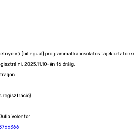
étnyelvű (bilingual) programmal kapcsolatos tájékoztatónkra
egisztrálni, 2025.11.10-én 16 óráig.
tráljon.
 regisztráció)
Julia Volenter
73766366