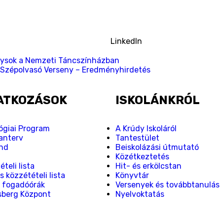
LinkedIn
údysok a Nemzeti Táncszínházban
 Szépolvasó Verseny – Eredményhirdetés
ATKOZÁSOK
ISKOLÁNKRÓL
giai Program
A Krúdy Iskoláról
tanterv
Tantestület
nd
Beiskolázási útmutató
Z
Közétkeztetés
teli lista
Hit- és erkölcstan
s közzétételi lista
Könyvtár
 fogadóórák
Versenyek és továbbtanulás
sberg Központ
Nyelvoktatás