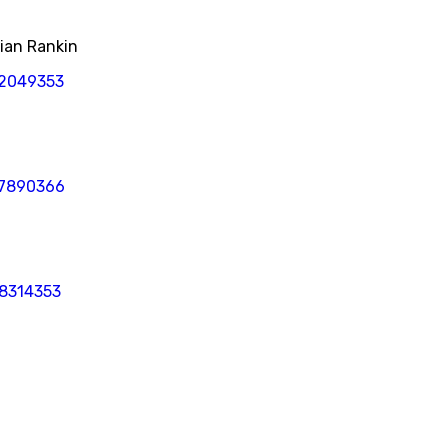
lian Rankin
32049353
77890366
08314353