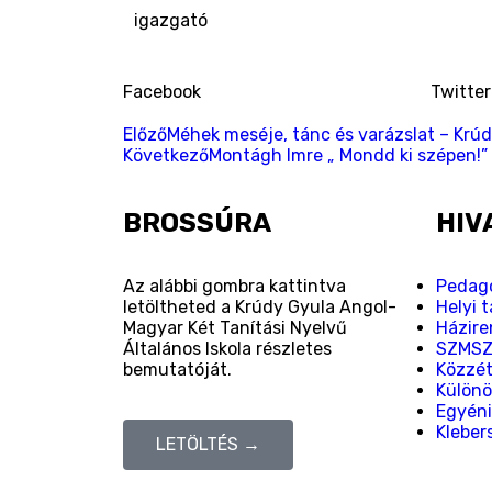
igazgató
Facebook
Twitter
Előző
Méhek meséje, tánc és varázslat – Kr
Következő
Montágh Imre „ Mondd ki szépen!”
BROSSÚRA
HIV
Az alábbi gombra kattintva
Pedagó
letöltheted a Krúdy Gyula Angol-
Helyi 
Magyar Két Tanítási Nyelvű
Házire
Általános Iskola részletes
SZMS
bemutatóját.
Közzété
Különö
Egyéni
Kleber
LETÖLTÉS →