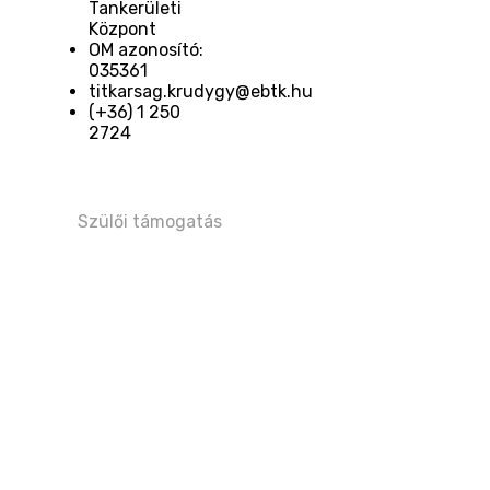
Tankerületi
Központ
OM azonosító:
035361
titkarsag.krudygy@ebtk.hu
(+36) 1 250
2724​
Szülői támogatás