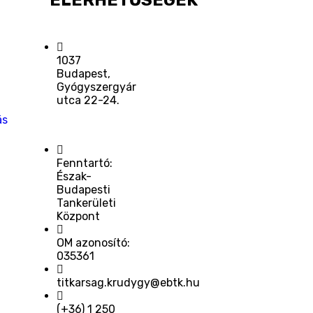
ELÉRHETŐSÉGEK
1037
Budapest,
Gyógyszergyár
utca 22-24.
ás
Fenntartó:
Észak-
Budapesti
Tankerületi
Központ
OM azonosító:
035361
titkarsag.krudygy@ebtk.hu
(+36) 1 250