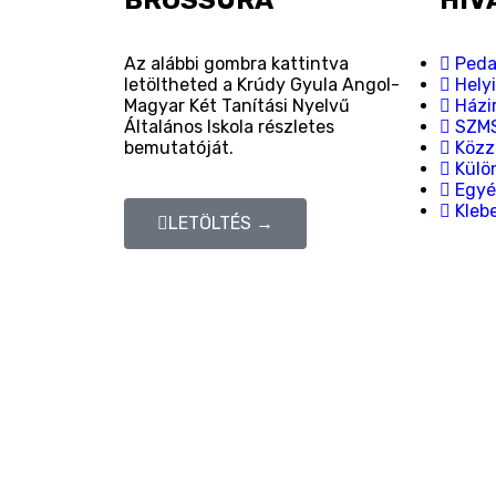
BROSSÚRA
HIV
Az alábbi gombra kattintva
Peda
letöltheted a Krúdy Gyula Angol-
Hely
Magyar Két Tanítási Nyelvű
Házi
Általános Iskola részletes
SZM
bemutatóját.
Közzé
Külön
Egyé
Kleb
LETÖLTÉS →