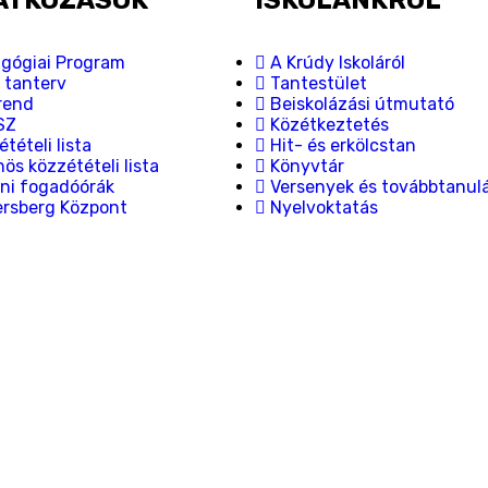
ATKOZÁSOK
ISKOLÁNKRÓL
gógiai Program
A Krúdy Iskoláról
i tanterv
Tantestület
rend
Beiskolázási útmutató
SZ
Közétkeztetés
tételi lista
Hit- és erkölcstan
ös közzétételi lista
Könyvtár
ni fogadóórák
Versenyek és továbbtanul
ersberg Központ
Nyelvoktatás