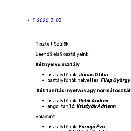
2026. 3. 03.
Tisztelt Szülők!
Leendő első osztályaink:
Kétnyelvű osztály
osztályfőnök:
Jónás Otília
osztályfőnök helyettes:
Filep György
Két tanítási nyelvű vagy normál osztál
osztályfőnök:
Petik Andrea
angol tanító:
Kristyák Adrienn
valamint
osztályfőnök:
Faragó Éva