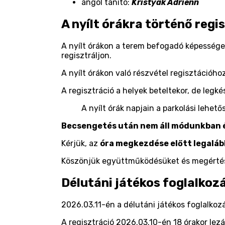
angol tanító:
Kristyák Adrienn
A nyílt órákra történő regi
A nyílt órákon a terem befogadó képesség
regisztráljon.
A nyílt órákon való részvétel regisztációho
A regisztráció a helyek beteltekor, de legk
A nyílt órák napjain a parkolási lehet
Becsengetés után nem áll módunkban 
Kérjük, az
óra megkezdése előtt legaláb
Köszönjük együttműködésüket és megérté
Délutáni játékos foglalkoz
2026.03.11-én a délutáni játékos foglalkoz
A regisztráció 2026.03.10-én 18 órakor lezá