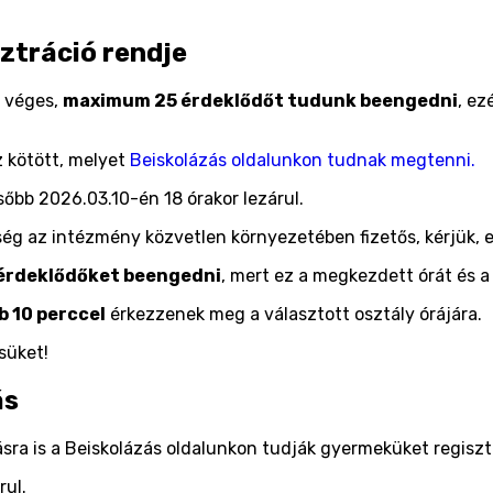
sztráció rendje
e véges,
maximum 25 érdeklődőt tudunk beengedni
, ez
z kötött, melyet
Beiskolázás oldalunkon tudnak megtenni.
ésőbb 2026.03.10-én 18 órakor lezárul.
őség az intézmény közvetlen környezetében fizetős, kérjük, e
érdeklődőket beengedni
, mert ez a megkezdett órát és 
b 10 perccel
érkezzenek meg a választott osztály órájára.
süket!
ás
ásra is a Beiskolázás oldalunkon tudják gyermeküket regiszt
rul.