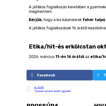
A játékos foglalkozás keretében a gyermeke
megmenteni.
Kérjük,
hogy a kis kalandorok
fehér talpú
A játékos foglalkozások 16 órától kezdődn
Etika/hit-és erkölcstan ok
2026. március
11-én 16 órától
az
etika/h
Facebook
T
ELŐZŐ
Tavaszi szünet alatti ügyelet