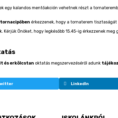
k egy kalandos mentőakción vehetnek részt a tornateremben,
 tornacipőben
érkezzenek, hogy a tornaterem tisztaságát
ek. Kérjük Önöket, hogy legkésőbb 15.45-ig érkezzenek meg 
tatás
it és erkölcstan
oktatás megszervezéséről adunk
tájéko
witter
LinkedIn