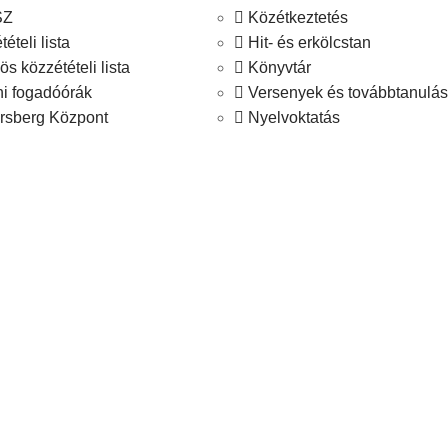
SZ
Közétkeztetés
ételi lista
Hit- és erkölcstan
s közzétételi lista
Könyvtár
i fogadóórák
Versenyek és továbbtanulás
rsberg Központ
Nyelvoktatás