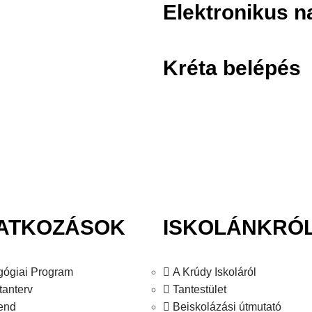
Elektronikus n
Kréta belépés
VATKOZÁSOK
ISKOLÁNKRÓ
ógiai Program
A Krúdy Iskoláról
tanterv
Tantestület
end
Beiskolázási útmutató