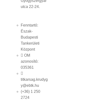
Gyógyszergyár
utca 22-24.
Fenntartó:
Észak-
Budapesti
Tankerületi
Központ
OM
azonosító:
035361
titkarsag.krudyg
y@ebtk.hu
(+36) 1 250
2724​