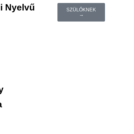
i Nyelvű
SZÜLŐKNEK
→
y
a