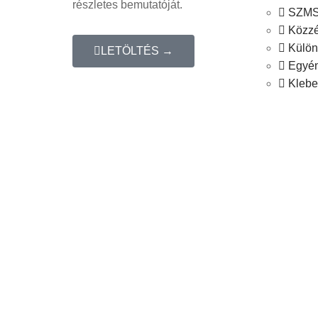
részletes bemutatóját.
SZM
Közzét
Különö
LETÖLTÉS →
Egyén
Klebe