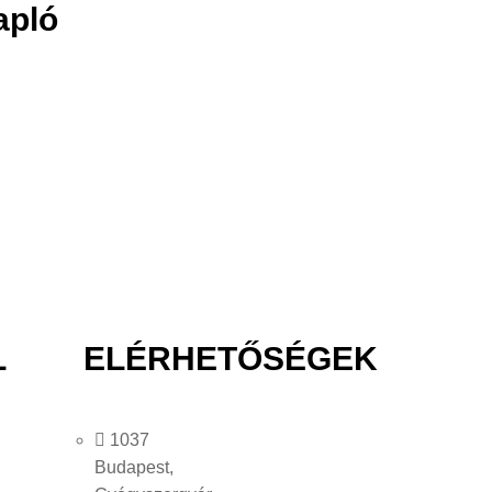
apló
L
ELÉRHETŐSÉGEK
1037
Budapest,