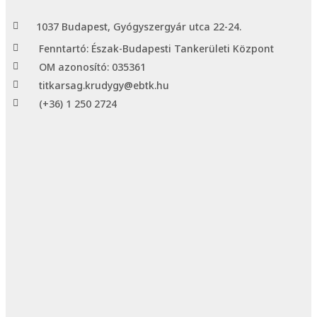
1037 Budapest, Gyógyszergyár utca 22-24.
Fenntartó: Észak-Budapesti Tankerületi Központ
OM azonosító: 035361
titkarsag.krudygy@ebtk.hu
(+36) 1 250 2724​