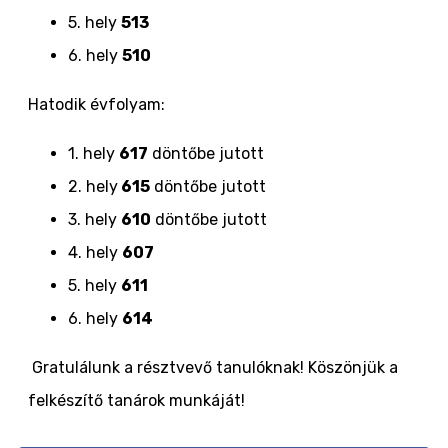
5. hely
513
6. hely
510
Hatodik évfolyam:
1. hely
617
döntőbe jutott
2. hely
615
döntőbe jutott
3. hely
610
döntőbe jutott
4. hely
607
5. hely
611
6. hely
614
Gratulálunk a résztvevő tanulóknak! Köszönjük a
felkészítő tanárok munkáját!