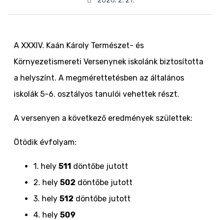
2026. 2. 27.
A XXXIV. Kaán Károly Természet- és
Környezetismereti Versenynek iskolánk biztosította
a helyszínt. A megmérettetésben az általános
iskolák 5-6. osztályos tanulói vehettek részt.
A versenyen a következő eredmények születtek:
Ötödik évfolyam:
1. hely
511
döntőbe jutott
2. hely
502
döntőbe jutott
3. hely
512
döntőbe jutott
4. hely
509