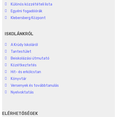
Különös közzétételi lista
Egyéni fogadóórák
Klebersberg Központ
ISKOLÁNKRÓL
A Krúdy Iskoláról
Tantestület
Beiskolázási útmutató
Közétkeztetés
Hit- és erkölcstan
Könyvtár
Versenyek és továbbtanulás
Nyelvoktatás
ELÉRHETŐSÉGEK