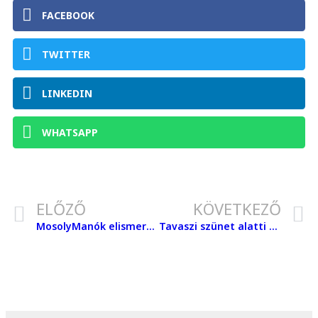
FACEBOOK
TWITTER
LINKEDIN
WHATSAPP
ELŐZŐ
KÖVETKEZŐ
MosolyManók elismerő oklevél
Tavaszi szünet alatti ügyelet