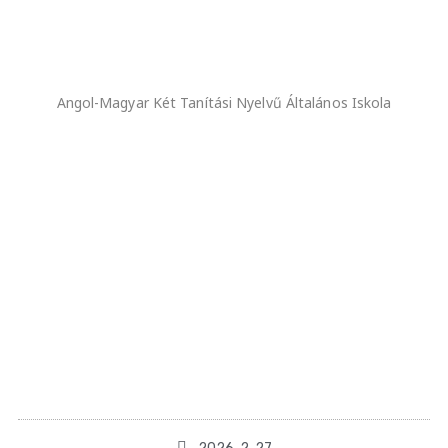
Angol-Magyar Két Tanítási Nyelvű Általános Iskola
XXXIV. Kaán Károly
Természet- és
Környezetismereti
Verseny