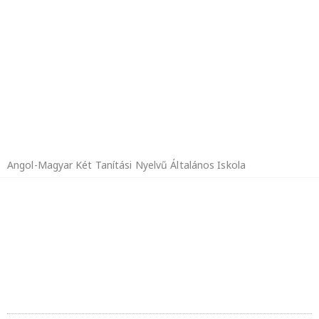
Angol-Magyar Két Tanítási Nyelvű Általános Iskola
2024. ÉVI TANULÓI
BALESETBIZTOSÍTÁS