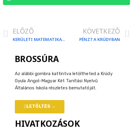
ELŐZŐ
KÖVETKEZŐ
KERÜLETI MATEMATIKAVERSENY
PÉNZ7 A KRÚDYBAN
BROSSÚRA
Az alábbi gombra kattintva letöltheted a Krúdy
Gyula Angol-Magyar Két Tanítási Nyelvű
Általános Iskola részletes bemutatóját.
LETÖLTÉS →
HIVATKOZÁSOK