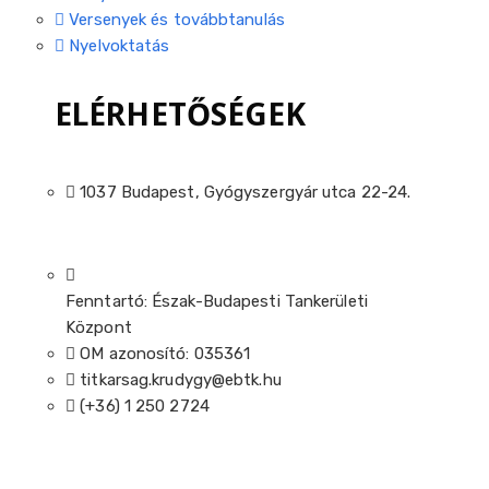
Versenyek és továbbtanulás
Nyelvoktatás
ELÉRHETŐSÉGEK
1037 Budapest, Gyógyszergyár utca 22-24.
Fenntartó: Észak-Budapesti Tankerületi
Központ
OM azonosító: 035361
titkarsag.krudygy@ebtk.hu
(+36) 1 250 2724​