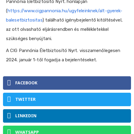
Pannónia Életbiztosító Nyrt. honlapján
(
https://www.cigpannonia.hu/ugyfeleinknek/alt-gyerek-
balesetbiztositas
) található igénybejelentő kitöltésével,
az ott olvasható eljárásrendben és mellékletekkel
szükséges benyújtani.
A CIG Pannónia Életbiztosító Nyrt. visszamenőlegesen
2024. január 1-től fogadja a bejelentéseket.
FACEBOOK
TWITTER
LINKEDIN
WHATSAPP