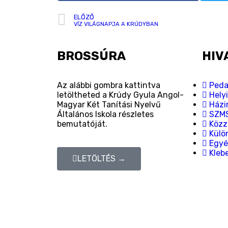
ELŐZŐ
VÍZ VILÁGNAPJA A KRÚDYBAN
BROSSÚRA
HIV
Az alábbi gombra kattintva
Peda
letöltheted a Krúdy Gyula Angol-
Hely
Magyar Két Tanítási Nyelvű
Házi
Általános Iskola részletes
SZM
bemutatóját.
Közzé
Külön
Egyé
Kleb
LETÖLTÉS →