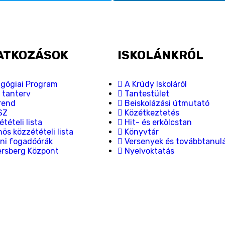
ATKOZÁSOK
ISKOLÁNKRÓL
gógiai Program
A Krúdy Iskoláról
i tanterv
Tantestület
rend
Beiskolázási útmutató
SZ
Közétkeztetés
tételi lista
Hit- és erkölcstan
ös közzétételi lista
Könyvtár
ni fogadóórák
Versenyek és továbbtanul
ersberg Központ
Nyelvoktatás