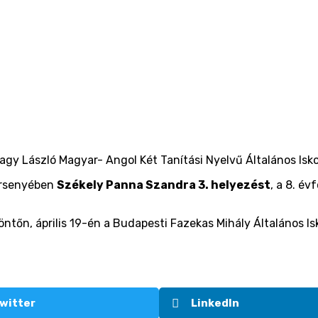
gy László Magyar- Angol Két Tanítási Nyelvű Általános Iskol
versenyében
Székely Panna Szandra 3. helyezést
, a 8. é
döntőn, április 19-én a Budapesti Fazekas Mihály Általános 
witter
LinkedIn