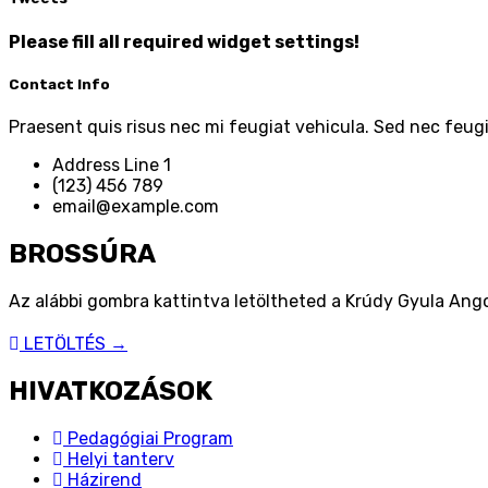
Please fill all required widget settings!
Contact Info
Praesent quis risus nec mi feugiat vehicula. Sed nec feugi
Address Line 1
(123) 456 789
email@example.com
BROSSÚRA
Az alábbi gombra kattintva letöltheted a Krúdy Gyula Ango
LETÖLTÉS →
HIVATKOZÁSOK
Pedagógiai Program
Helyi tanterv
Házirend