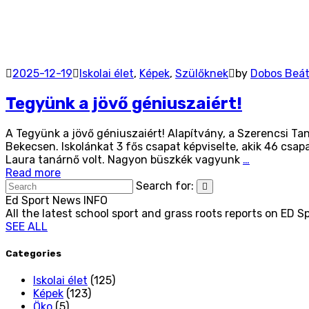
2025-12-19
Iskolai élet
,
Képek
,
Szülőknek
by
Dobos Beá
Tegyünk a jövő géniuszaiért!
A Tegyünk a jövő géniuszaiért! Alapítvány, a Szerencsi T
Bekecsen. Iskolánkat 3 fős csapat képviselte, akik 46 csap
Laura tanárnő volt. Nagyon büszkék vagyunk
…
Read more
Search for:
Ed Sport News
INFO
All the latest school sport and grass roots reports on ED S
SEE ALL
Categories
Iskolai élet
(125)
Képek
(123)
Öko
(5)