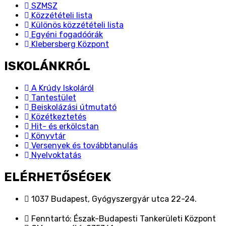
SZMSZ
Közzétételi lista
Különös közzétételi lista
Egyéni fogadóórák
Klebersberg Központ
ISKOLÁNKRÓL
A Krúdy Iskoláról
Tantestület
Beiskolázási útmutató
Közétkeztetés
Hit- és erkölcstan
Könyvtár
Versenyek és továbbtanulás
Nyelvoktatás
ELÉRHETŐSÉGEK
1037 Budapest, Gyógyszergyár utca 22-24.
Fenntartó: Észak-Budapesti Tankerületi Központ