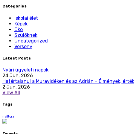
Categories
Iskolai élet
Képek
Öko
Szülőknek
Uncategorized
Verseny
Latest Posts
Nyári ügyeleti napok
24 Jun, 2026
Határtalanul a Muravidéken és az Adrián – Élmények, érték
2 Jun, 2026
View All
Tags
nyiltora
Tweets