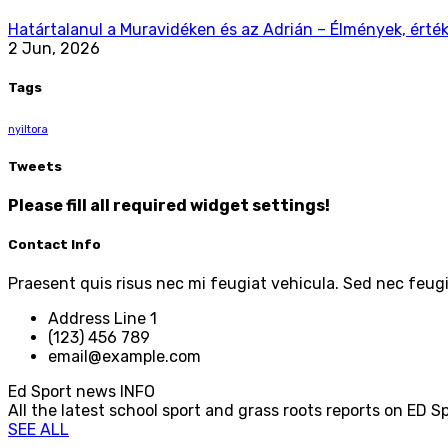
Határtalanul a Muravidéken és az Adrián – Élmények, érték
2 Jun, 2026
Tags
nyiltora
Tweets
Please fill all required widget settings!
Contact Info
Praesent quis risus nec mi feugiat vehicula. Sed nec feugiat
Address Line 1
(123) 456 789
email@example.com
Ed Sport news
INFO
All the latest school sport and grass roots reports on ED S
SEE ALL