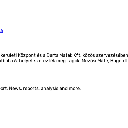
ta
ankerületi Központ és a Darts Matek Kft. közös szervezésé
atból a 6. helyet szerezték meg.Tagok: Mezősi Máté, Hagenth
port. News, reports, analysis and more.