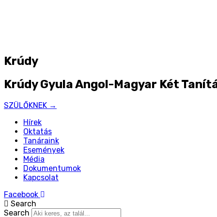
Krúdy
Krúdy Gyula Angol-Magyar Két Tanítá
SZÜLŐKNEK →
Hírek
Oktatás
Tanáraink
Események
Média
Dokumentumok
Kapcsolat
Facebook
Search
Search