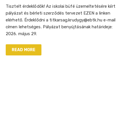
Tisztelt érdeklődők! Az iskolai büfé üzemeltetésére kiírt
pályázat és bérleti szerződés tervezet EZEN a linken
elérhető. Érdeklődni a titkarsag.krudygy@ebtk.hu e-mail
címen lehetséges. Pályázat benyújtásának határideje:
2026. május 29.
READ MORE