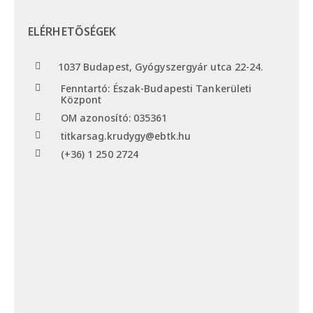
ELÉRHETŐSÉGEK
1037 Budapest, Gyógyszergyár utca 22-24.
Fenntartó: Észak-Budapesti Tankerületi
Központ
OM azonosító: 035361
titkarsag.krudygy@ebtk.hu
(+36) 1 250 2724​