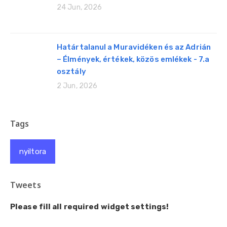
24 Jun, 2026
Határtalanul a Muravidéken és az Adrián
– Élmények, értékek, közös emlékek - 7.a
osztály
2 Jun, 2026
Tags
nyiltora
Tweets
Please fill all required widget settings!