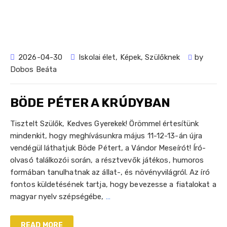
2026-04-30
Iskolai élet
,
Képek
,
Szülőknek
by
Dobos Beáta
BÖDE PÉTER A KRÚDYBAN
Tisztelt Szülők, Kedves Gyerekek! Örömmel értesítünk
mindenkit, hogy meghívásunkra május 11-12-13-án újra
vendégül láthatjuk Böde Pétert, a Vándor Meseírót! Író-
olvasó találkozói során, a résztvevők játékos, humoros
formában tanulhatnak az állat-, és növényvilágról. Az író
fontos küldetésének tartja, hogy bevezesse a fiatalokat a
magyar nyelv szépségébe,
…
READ MORE