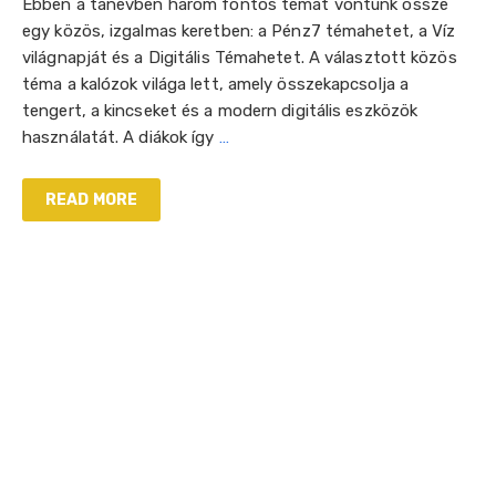
Ebben a tanévben három fontos témát vontunk össze
egy közös, izgalmas keretben: a Pénz7 témahetet, a Víz
világnapját és a Digitális Témahetet. A választott közös
téma a kalózok világa lett, amely összekapcsolja a
tengert, a kincseket és a modern digitális eszközök
használatát. A diákok így
…
READ MORE