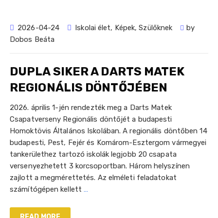
2026-04-24
Iskolai élet
,
Képek
,
Szülőknek
by
Dobos Beáta
DUPLA SIKER A DARTS MATEK
REGIONÁLIS DÖNTŐJÉBEN
2026. április 1-jén rendezték meg a Darts Matek
Csapatverseny Regionális döntőjét a budapesti
Homoktövis Általános Iskolában. A regionális döntőben 14
budapesti, Pest, Fejér és Komárom-Esztergom vármegyei
tankerülethez tartozó iskolák legjobb 20 csapata
versenyezhetett 3 korcsoportban. Három helyszínen
zajlott a megmérettetés. Az elméleti feladatokat
számítógépen kellett
…
READ MORE