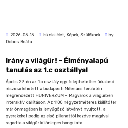
2026-05-15
Iskolai élet
,
Képek
,
Szülőknek
by
Dobos Beáta
Irány a világűr! – Élményalapú
tanulás az 1.c osztállyal
Április 29-én az 1.c osztály egy felejthetetlen űrkaland
részese lehetett a budapesti Millenáris területén
megrendezett HUNIVERZUM – Magyarok a világűrben
interaktív kiállításon. Az 1100 négyzetméteres kiállítótér
már önmagában is lenyűgöző látványt nyújtott, a
gyerekeket pedig az első pillanattól kezdve magával
ragadta a világűr különleges hangulata.
…