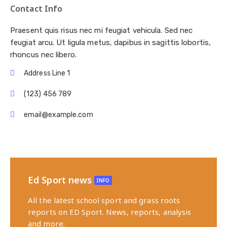
Contact Info
Praesent quis risus nec mi feugiat vehicula. Sed nec
feugiat arcu. Ut ligula metus, dapibus in sagittis lobortis,
rhoncus nec libero.
Address Line 1
(123) 456 789
email@example.com
Ed Sport news
INFO
All the latest school sport and grass roots
reports on ED Sport. News, reports, analysis
and more.