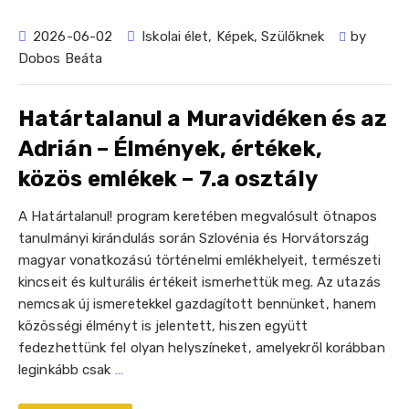
2026-06-02
Iskolai élet
,
Képek
,
Szülőknek
by
Dobos Beáta
Határtalanul a Muravidéken és az
Adrián – Élmények, értékek,
közös emlékek – 7.a osztály
A Határtalanul! program keretében megvalósult ötnapos
tanulmányi kirándulás során Szlovénia és Horvátország
magyar vonatkozású történelmi emlékhelyeit, természeti
kincseit és kulturális értékeit ismerhettük meg. Az utazás
nemcsak új ismeretekkel gazdagított bennünket, hanem
közösségi élményt is jelentett, hiszen együtt
fedezhettünk fel olyan helyszíneket, amelyekről korábban
leginkább csak
…