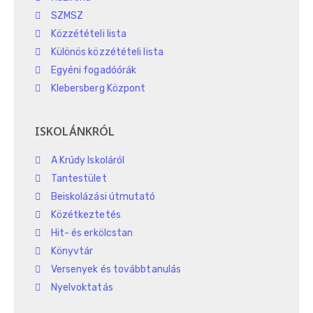
SZMSZ
Közzétételi lista
Különös közzétételi lista
Egyéni fogadóórák
Klebersberg Központ
ISKOLÁNKRÓL
A Krúdy Iskoláról
Tantestület
Beiskolázási útmutató
Közétkeztetés
Hit- és erkölcstan
Könyvtár
Versenyek és továbbtanulás
Nyelvoktatás