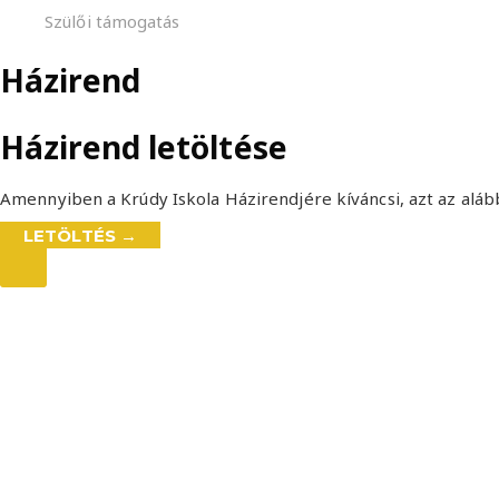
Szülői támogatás
Házirend
Házirend letöltése
Amennyiben a Krúdy Iskola Házirendjére kíváncsi, azt az al
LETÖLTÉS →