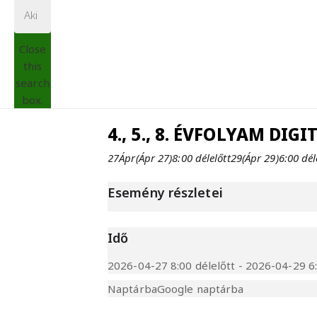
Close
this
search
box.
4., 5., 8. ÉVFOLYAM DI
27
Ápr
(Ápr 27)
8:00 délelőtt
29
(Ápr 29)
6:00 dél
Esemény részletei
Idő
2026-04-27 8:00 délelőtt - 2026-04-29 6:
Naptárba
Google naptárba