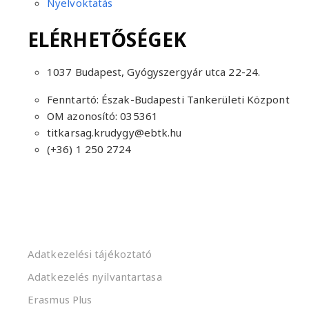
Nyelvoktatás
ELÉRHETŐSÉGEK
1037 Budapest, Gyógyszergyár utca 22-24.
Fenntartó: Észak-Budapesti Tankerületi Központ
OM azonosító: 035361
titkarsag.krudygy@ebtk.hu
(+36) 1 250 2724​
Adatkezelési tájékoztató
Adatkezelés nyilvantartasa
Erasmus Plus