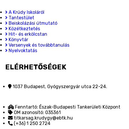
A Krúdy Iskoláról
Tantestület
Beiskolázási útmutató
Közétkeztetés
Hit- és erkölcstan
Könyvtár
Versenyek és továbbtanulás
Nyelvoktatás
ELÉRHETŐSÉGEK
1037 Budapest, Gyógyszergyár utca 22-24.
Fenntartó: Észak-Budapesti Tankerületi Központ
OM azonosító: 035361
titkarsag.krudygy@ebtk.hu
(+36) 1 250 2724​