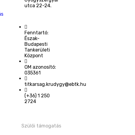
utca 22-24.
ás
Fenntartó:
Észak-
Budapesti
Tankerületi
Központ
OM azonosító:
035361
titkarsag.krudygy@ebtk.hu
(+36) 1 250
2724​
Szülői támogatás