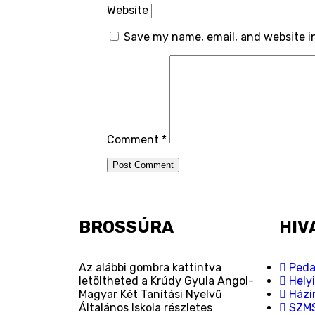
Website
Save my name, email, and website in
Comment
*
BROSSÚRA
HIV
Az alábbi gombra kattintva
Peda
letöltheted a Krúdy Gyula Angol-
Hely
Magyar Két Tanítási Nyelvű
Házi
Általános Iskola részletes
SZM