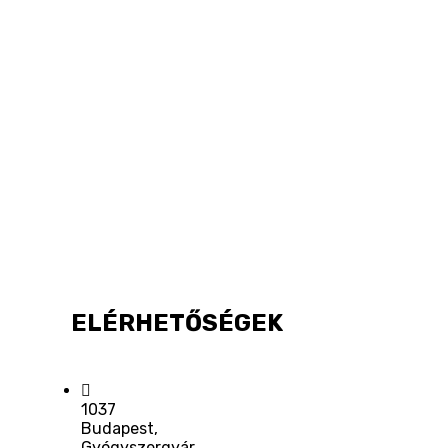
ELÉRHETŐSÉGEK
1037
Budapest,
Gyógyszergyár