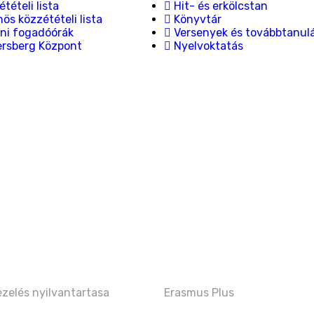
tételi lista
Hit- és erkölcstan
ös közzétételi lista
Könyvtár
ni fogadóórák
Versenyek és továbbtanul
ersberg Központ
Nyelvoktatás
zelés nyilvantartasa
Erasmus Plus