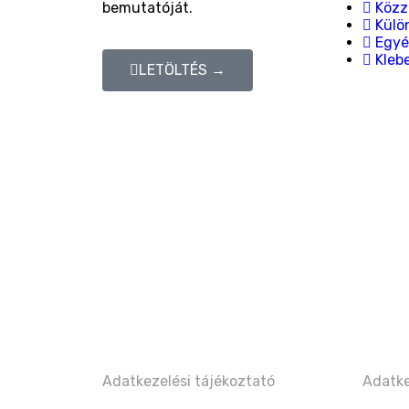
bemutatóját.
Közzé
Külön
Egyé
Kleb
LETÖLTÉS →
Adatkezelési tájékoztató
Adatke