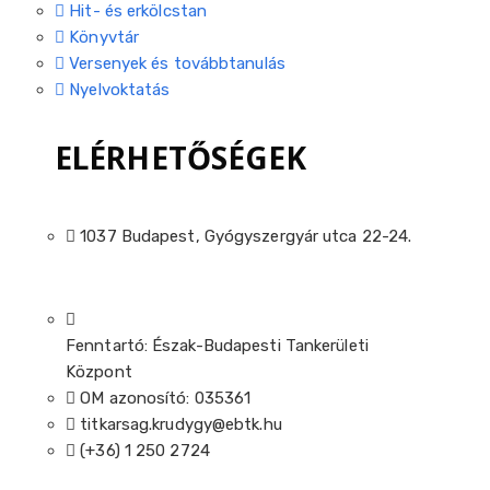
Hit- és erkölcstan
Könyvtár
Versenyek és továbbtanulás
Nyelvoktatás
ELÉRHETŐSÉGEK
1037 Budapest, Gyógyszergyár utca 22-24.
Fenntartó: Észak-Budapesti Tankerületi
Központ
OM azonosító: 035361
titkarsag.krudygy@ebtk.hu
(+36) 1 250 2724​