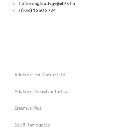
titkarsag.krudygy@ebtk.hu
(+36) 1 250 2724​
Adatkezelési tájékoztató
Adatkezelés nyilvantartasa
Erasmus Plus
Szülői támogatás